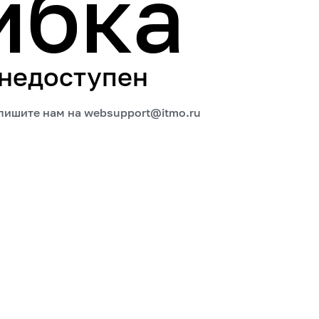
ибка
 недоступен
апишите нам на
websupport@itmo.ru